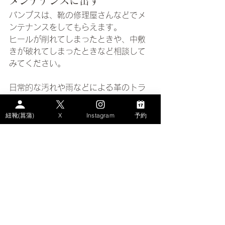
メンテナンスに出す
パンプスは、靴の修理屋さんなどでメ
ンテナンスをしてもらえます。
ヒールが削れてしまったときや、中敷
きが破れてしまったときなど相談して
みてください。
日常的な汚れや雨などによる革のトラ
ブルを防ぐために、防水スプレーして
おくのも長く履き続けるためのポイン
紐靴(菖蒲)
X
Instagram
予約
トです。
毎日立ち仕事でパンプス
を履くならオーダーメイ
ドパンプスがおすすめ