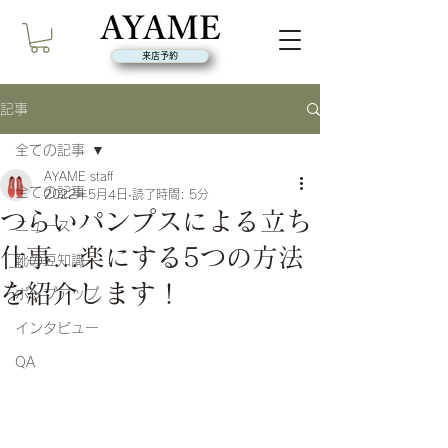
来店予約
記事
全ての記事
AYAME staff
全ての記事
2022年5月4日
読了時間: 5分
つらいパンプスによる立ち
ニュース
仕事...楽にする5つの方法
靴の豆知識
を紹介します！
ポップアップ
インタビュー
QA