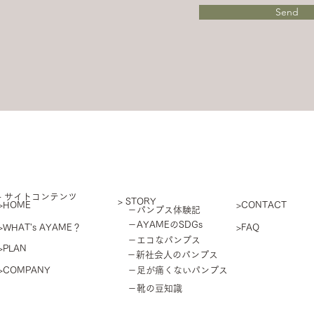
Send
​- サイトコンテンツ
> STORY
>HOME
>CONTACT
－パンプス体験記
－AYAMEのSDGs
>WHAT's AYAME？
>FAQ
－エコなパンプス
>PLAN
－新社会人のパンプス
>COMPANY
－足が痛くないパンプス
－靴の豆知識