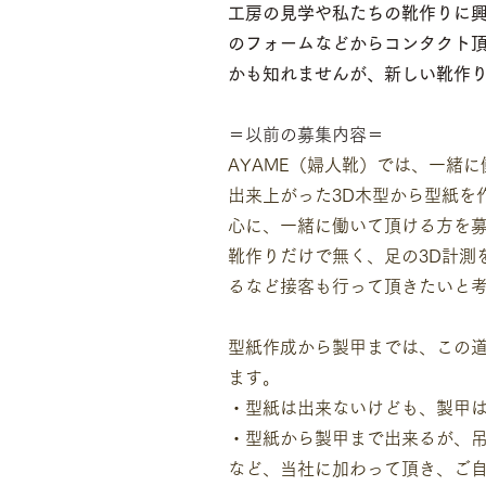
工房の見学や私たちの靴作りに
のフォームなどからコンタクト
かも知れませんが、新しい靴作
＝以前の募集内容＝
AYAME（婦人靴）では、一緒
出来上がった3D木型から型紙を
心に、一緒に働いて頂ける方を
靴作りだけで無く、足の3D計測
るなど接客も行って頂きたいと
型紙作成から製甲までは、この道
ます。
・型紙は出来ないけども、製甲
・型紙から製甲まで出来るが、
など、当社に加わって頂き、ご