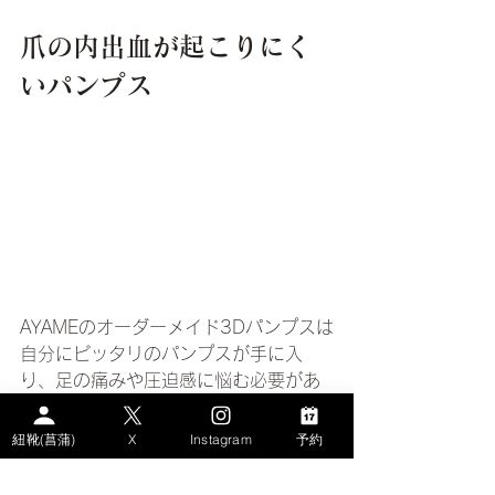
爪の内出血が起こりにく
いパンプス
AYAMEのオーダーメイド3Dパンプスは
自分にピッタリのパンプスが手に入
り、足の痛みや圧迫感に悩む必要があ
りません。
最新式の3Dプリンタで完璧な足型を取
紐靴(菖蒲)
X
Instagram
予約
ることにより、従来よりも質の高いオ
ーダーメイドパンプスを作成できま