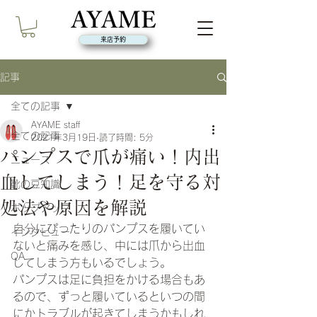
来店予約
記事
全ての記事
AYAME staff
全ての記事
2021年3月19日
読了時間: 5分
パンプスで爪が痛い！内出
ニュース
血してしまう！足を守る対
靴の豆知識
処法や原因を解説
ポップアップ
自分にぴったりのパンプスを履いてい
インタビュー
ないと痛みを感じ、中には爪から出血
QA
してしまう方もいるでしょう。
パンプスは足に負担をかける場合もあ
るので、ずっと履いているといつの間
にかトラブルが起きてしまうかもしれ