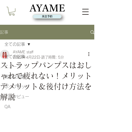
来店予約
記事
全ての記事
AYAME staff
全ての記事
2022年4月22日
読了時間: 5分
ストラップパンプスはおし
ニュース
ゃれで疲れない！メリット
靴の豆知識
デメリット＆後付け方法を
ポップアップ
解説
インタビュー
QA