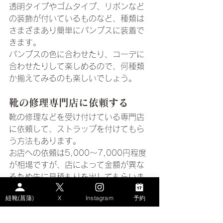
透明タイプやゴムタイプ、リボンなど
の装飾が付いているものなど、種類は
さまざまあり簡単にパンプスに装着で
きます。
パンプスの色に合わせたり、コーデに
合わせたりして楽しめるので、何種類
か揃えてみるのも楽しいでしょう。
靴の修理専門店に依頼する
靴の修理などを受け付けている専門店
に依頼して、ストラップを付けてもら
う方法もあります。
お店への依頼は5,000～7,000円程度
が相場ですが、店によって金額が異な
るため先に見積もりを出してもらいま
しょう。
紐靴(菖蒲)
X
Instagram
予約
ストラップ不要で、足に