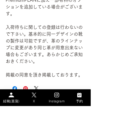
PremiumPLANに加え一部有料のオプ
ションを追加している場合がございま
す。
入荷待ちに関しての登録は行わないの
で下さい。基本的に同一デザインの靴
の製作は可能ですが、革のラインナッ
プに変更があり同じ革が用意出来ない
場合もございます。あらかじめご承知
おきください。
掲載の同意を頂き掲載しております。
※金額はサブスクの月額料金です
紐靴(菖蒲)
X
Instagram
予約