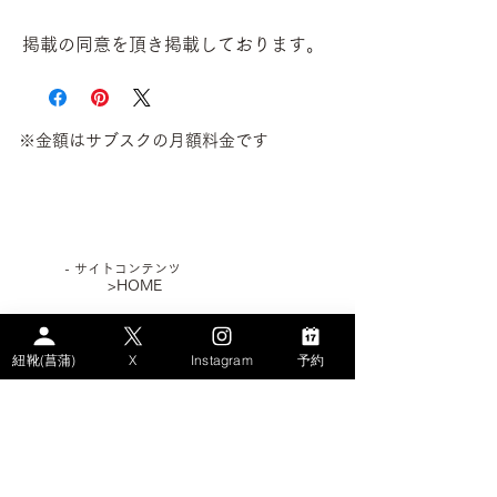
掲載の同意を頂き掲載しております。
※金額はサブスクの月額料金です
​- サイトコンテンツ
>HOME
>WHAT's AYAME？
紐靴(菖蒲)
X
Instagram
予約
>PLAN
> STORY
－AYAMEのSDGs
－エコなパンプス