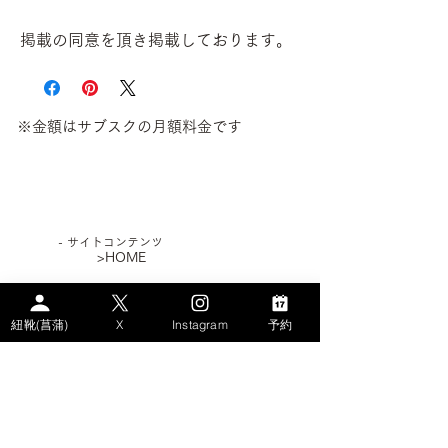
掲載の同意を頂き掲載しております。
※金額はサブスクの月額料金です
​- サイトコンテンツ
>HOME
>WHAT's AYAME？
紐靴(菖蒲)
X
Instagram
予約
>PLAN
> STORY
－AYAMEのSDGs
－エコなパンプス