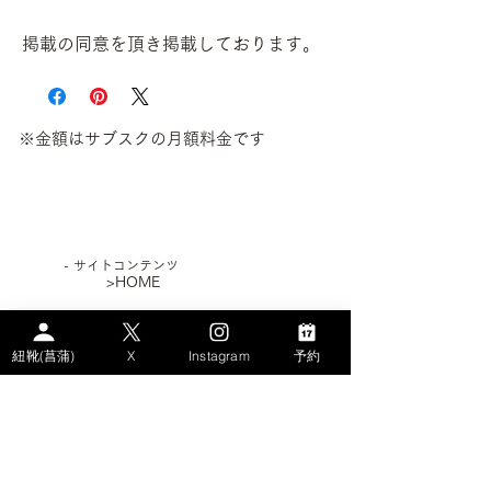
掲載の同意を頂き掲載しております。
※金額はサブスクの月額料金です
​- サイトコンテンツ
>HOME
>WHAT's AYAME？
紐靴(菖蒲)
X
Instagram
予約
>PLAN
> STORY
－AYAMEのSDGs
－エコなパンプス