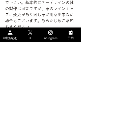
で下さい。基本的に同一デザインの靴
の製作は可能ですが、革のラインナッ
プに変更があり同じ革が用意出来ない
場合もございます。あらかじめご承知
おきください。
紐靴(菖蒲)
X
Instagram
予約
掲載の同意を頂き掲載しております。
※金額はサブスクの月額料金です
​- サイトコンテンツ
>HOME
>WHAT's AYAME？
>PLAN