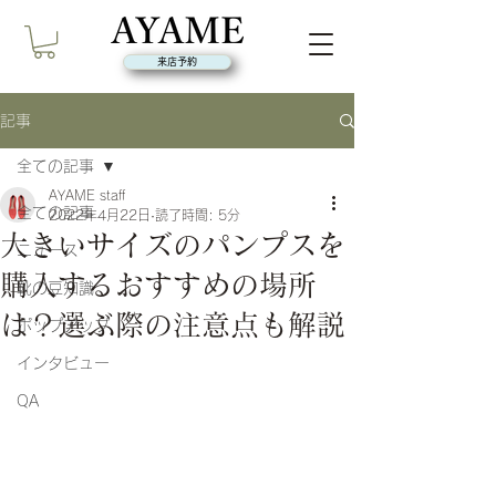
来店予約
記事
全ての記事
AYAME staff
全ての記事
2022年4月22日
読了時間: 5分
大きいサイズのパンプスを
ニュース
購入するおすすめの場所
靴の豆知識
は？選ぶ際の注意点も解説
ポップアップ
インタビュー
QA