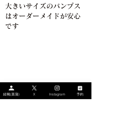
大きいサイズのパンプス
はオーダーメイドが安心
です
紐靴(菖蒲)
X
Instagram
予約
大きなサイズのパンプスを購入する際
は、サイズとワイズの合うものを選
び、試着して違和感がないか確かめて
みましょう。
特に、既製品のパンプスはサイズとワ