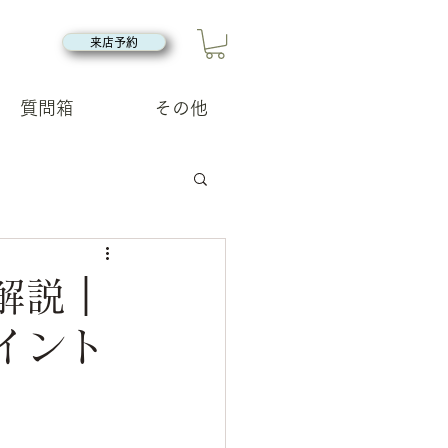
来店予約
質問箱
その他
解説｜
イント