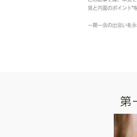
見と内面のポイント”
一期一会の出会いを永
第