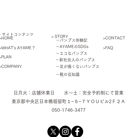
​- サイトコンテンツ
> STORY
>HOME
>CONTACT
－パンプス体験記
－AYAMEのSDGs
>WHAT's AYAME？
>FAQ
－エコなパンプス
>PLAN
－新社会人のパンプス
>COMPANY
－足が痛くないパンプス
－靴の豆知識
​日月火：店舗休業日 水〜土：完全予約制にて営業
東京都中央区日本橋堀留町１−５−７ＹＯＵビル2Ｆ２Ａ
050-1746-3477