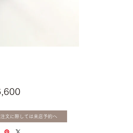
価
,600
格
ご注文に際しては来店予約へ