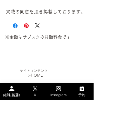
掲載の同意を頂き掲載しております。
※金額はサブスクの月額料金です
​- サイトコンテンツ
>HOME
>WHAT's AYAME？
紐靴(菖蒲)
X
Instagram
予約
>PLAN
> STORY
－AYAMEのSDGs
－エコなパンプス