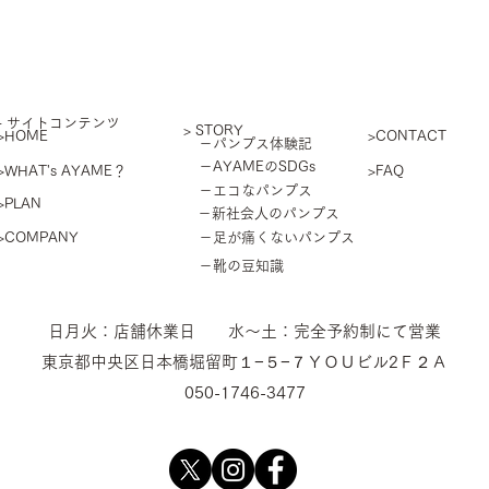
​- サイトコンテンツ
> STORY
>HOME
>CONTACT
－パンプス体験記
－AYAMEのSDGs
>WHAT's AYAME？
>FAQ
－エコなパンプス
>PLAN
－新社会人のパンプス
>COMPANY
－足が痛くないパンプス
－靴の豆知識
​日月火：店舗休業日 水〜土：完全予約制にて営業
東京都中央区日本橋堀留町１−５−７ＹＯＵビル2Ｆ２Ａ
050-1746-3477