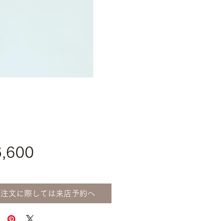
価
,600
格
ご注文に際しては来店予約へ