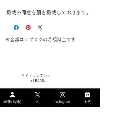
掲載の同意を頂き掲載しております。
※金額はサブスクの月額料金です
​- サイトコンテンツ
>HOME
>WHAT's AYAME？
紐靴(菖蒲)
X
Instagram
予約
>PLAN
> STORY
－AYAMEのSDGs
－エコなパンプス