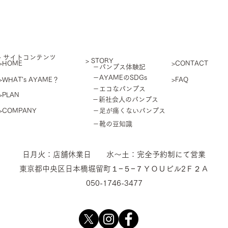
​- サイトコンテンツ
> STORY
>HOME
>CONTACT
－パンプス体験記
－AYAMEのSDGs
>WHAT's AYAME？
>FAQ
－エコなパンプス
>PLAN
－新社会人のパンプス
>COMPANY
－足が痛くないパンプス
－靴の豆知識
​日月火：店舗休業日 水〜土：完全予約制にて営業
東京都中央区日本橋堀留町１−５−７ＹＯＵビル2Ｆ２Ａ
050-1746-3477