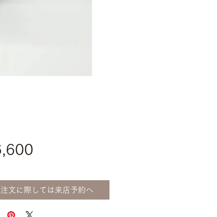
価
,600
格
ご注文に際しては来店予約へ