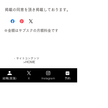
掲載の同意を頂き掲載しております。
※金額はサブスクの月額料金です
​- サイトコンテンツ
>HOME
>WHAT's AYAME？
紐靴(菖蒲)
X
Instagram
予約
>PLAN
> STORY
－AYAMEのSDGs
－エコなパンプス