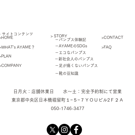
​- サイトコンテンツ
> STORY
>HOME
>CONTACT
－パンプス体験記
－AYAMEのSDGs
>WHAT's AYAME？
>FAQ
－エコなパンプス
>PLAN
－新社会人のパンプス
>COMPANY
－足が痛くないパンプス
－靴の豆知識
​日月火：店舗休業日 水〜土：完全予約制にて営業
東京都中央区日本橋堀留町１−５−７ＹＯＵビル2Ｆ２Ａ
050-1746-3477