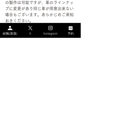
の製作は可能ですが、革のラインナッ
プに変更があり同じ革が用意出来ない
場合もございます。あらかじめご承知
おきください。
掲載の同意を頂き掲載しております。
紐靴(菖蒲)
X
Instagram
予約
※金額はサブスクの月額料金です
​- サイトコンテンツ
>HOME
>WHAT's AYAME？
>PLAN