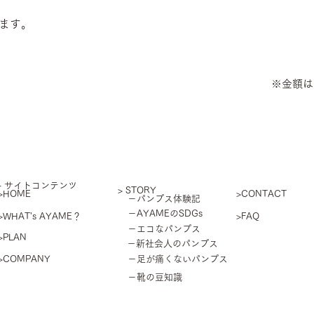
ます。
※金額は
​- サイトコンテンツ
> STORY
>HOME
>CONTACT
－パンプス体験記
－AYAMEのSDGs
>WHAT's AYAME？
>FAQ
－エコなパンプス
>PLAN
－新社会人のパンプス
>COMPANY
－足が痛くないパンプス
－靴の豆知識