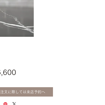
価
,600
格
ご注文に際しては来店予約へ