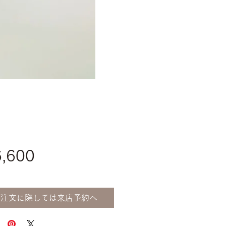
価
,600
格
ご注文に際しては来店予約へ