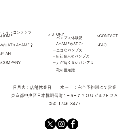
​- サイトコンテンツ
> STORY
>HOME
>CONTACT
－パンプス体験記
－AYAMEのSDGs
>WHAT's AYAME？
>FAQ
－エコなパンプス
>PLAN
－新社会人のパンプス
>COMPANY
－足が痛くないパンプス
－靴の豆知識
​日月火：店舗休業日 水〜土：完全予約制にて営業
東京都中央区日本橋堀留町１−５−７ＹＯＵビル2Ｆ２Ａ
050-1746-3477