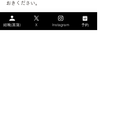
おきください。
掲載の同意を頂き掲載しております。
紐靴(菖蒲)
X
Instagram
予約
※金額はサブスクの月額料金です
​- サイトコンテンツ
>HOME
>WHAT's AYAME？
>PLAN
> STORY
－AYAMEのSDGs