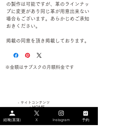
の製作は可能ですが、革のラインナッ
プに変更があり同じ革が用意出来ない
場合もございます。あらかじめご承知
おきください。
掲載の同意を頂き掲載しております。
※金額はサブスクの月額料金です
​- サイトコンテンツ
>HOME
>WHAT's AYAME？
紐靴(菖蒲)
X
Instagram
予約
>PLAN