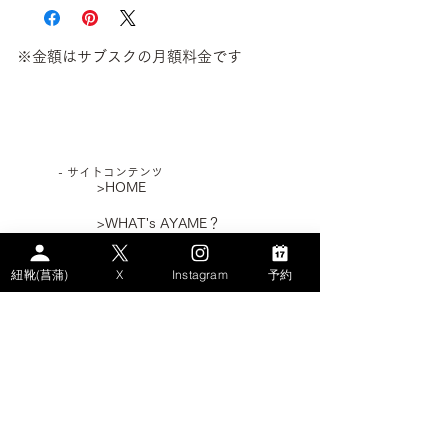
※金額はサブスクの月額料金です
​- サイトコンテンツ
>HOME
>WHAT's AYAME？
>PLAN
紐靴(菖蒲)
X
Instagram
予約
> STORY
－AYAMEのSDGs
－エコなパンプス
－パンプス体験記