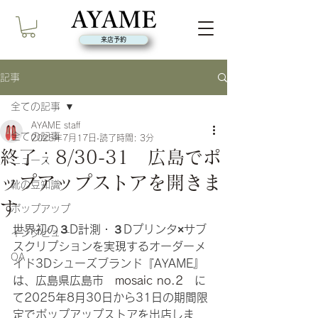
来店予約
記事
全ての記事
AYAME staff
全ての記事
2025年7月17日
読了時間: 3分
終了：8/30-31 広島でポ
ニュース
ップアップストアを開きま
靴の豆知識
す
ポップアップ
世界初の３D計測・３Dプリンタ×サブ
インタビュー
スクリプションを実現するオーダーメ
QA
イド3Dシューズブランド『AYAME』
は、広島県広島市　
mosaic no.2　
に
て2025年8月30日から31日の期間限
定でポップアップストアを出店しま