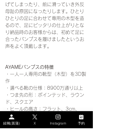
げてしまったり、前に滑っていき外反
母趾の原因になったりします。ひとり
ひとりの足に合わせて専用の木型を造
るので、足にピッタリの仕上がりとな
り納品時のお客様からは、初めて足に
合ったパンプスを履けましたというお
声をよく頂戴します。
AYAMEパンプスの特徴
・一人一人専用の靴型（木型）を3D製
作
・選べる靴の仕様：8900万通り以上
・つま先の形：ポインテッド、ラウン
ド、スクエア
・ヒールの高さ：フラット、3cm、
5cm、7cm
・ヒールの形：フレンチ、チャンキー
紐靴(菖蒲)
X
Instagram
予約
・靴底：レッド、ブラック、ベージュ