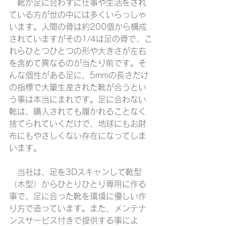
　靴が足に合わずに仕事や生活をされ
ている方が世の中には多くいらっしゃ
います。人間の骨は約200個から構成
されていますがその1/4は足の骨で、こ
れらひとつひとつの形や大きさが左右
を含めて異なるのが当たり前です。そ
んな個性がある足に、5mmの長さだけ
の指標で大量生産された靴が合うとい
う事は本当にまれです。足に合わない
靴は、購入されても履かれることなく
捨てられていくだけで、地球にもお財
布にもやさしくない存在になってしま
います。
　当社は、足を3Dスキャンして靴型
（木型）からひとりひとり専用に作る
事で、足に合った靴を環境に優しい作
り方で造っています。また、メンテナ
ンスサービス付きで提供する事によ