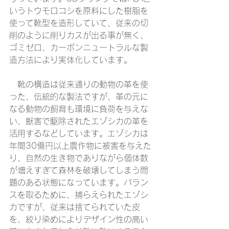
いうトウモロコシを原料にした樹脂を
使って靴型を造形していて、従来の切
削のように削りカスが出る事が無く、
ゴミゼロ、カーボンニュートラルな製
造方法により実体化しています。
　靴の構造は従来通りの動物の革を使
った、伝統的な製法ですが、革の元に
なる動物の飼育も環境に負荷を与えな
い、獣害で駆除されたエゾシカの革を
活用するなどしています。エゾシカは
年間30億円以上農作物に被害を与えた
り、自然の生き物でありながら個体数
が増えすぎて森林を破壊してしまう問
題のある状態になっています。バラン
スを取るために、捕らえられたエゾシ
カですが、従来は捨てられていた皮
を、絞り染めによりデザイン性の高い