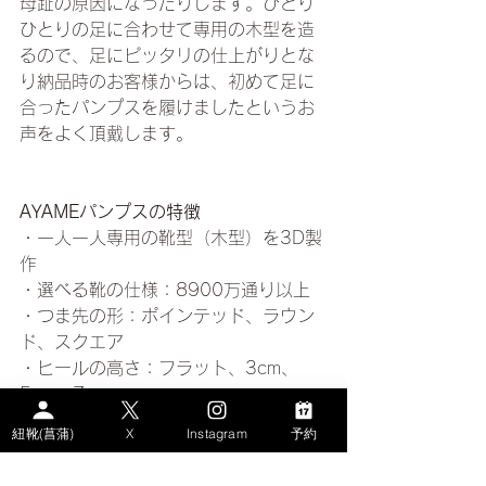
母趾の原因になったりします。ひとり
ひとりの足に合わせて専用の木型を造
るので、足にピッタリの仕上がりとな
り納品時のお客様からは、初めて足に
合ったパンプスを履けましたというお
声をよく頂戴します。
AYAMEパンプスの特徴
・一人一人専用の靴型（木型）を3D製
作
・選べる靴の仕様：8900万通り以上
・つま先の形：ポインテッド、ラウン
ド、スクエア
・ヒールの高さ：フラット、3cm、
5cm、7cm
・ヒールの形：フレンチ、チャンキー
紐靴(菖蒲)
X
Instagram
予約
・靴底：レッド、ブラック、ベージュ
・革の色、配色など