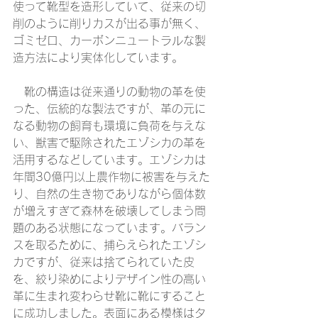
使って靴型を造形していて、従来の切
削のように削りカスが出る事が無く、
ゴミゼロ、カーボンニュートラルな製
造方法により実体化しています。
　靴の構造は従来通りの動物の革を使
った、伝統的な製法ですが、革の元に
なる動物の飼育も環境に負荷を与えな
い、獣害で駆除されたエゾシカの革を
活用するなどしています。エゾシカは
年間30億円以上農作物に被害を与えた
り、自然の生き物でありながら個体数
が増えすぎて森林を破壊してしまう問
題のある状態になっています。バラン
スを取るために、捕らえられたエゾシ
カですが、従来は捨てられていた皮
を、絞り染めによりデザイン性の高い
革に生まれ変わらせ靴に靴にすること
に成功しました。表面にある模様はタ