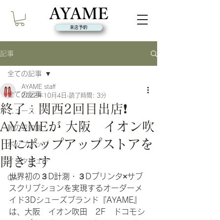
来店予約
記事
全ての記事
AYAME staff
全ての記事
2022年10月4日
読了時間: 3分
終了：関西2回目出店❗
ニュース
AYAMEが 大阪 イオン吹
靴の豆知識
田にポップアップストアを
ポップアップ
開きます
インタビュー
世界初の３D計測・３Dプリンタ×サブ
QA
スクリプションを実現するオーダーメ
イド3Dシューズブランド『AYAME』
は、大阪　イオン吹田　2F　ドコモシ